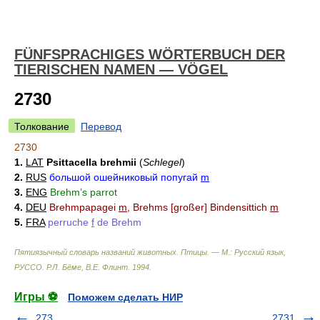
FÜNFSPRACHIGES WÖRTERBUCH DER
TIERISCHEN NAMEN — VÖGEL
2730
Толкование
Перевод
2730
1.
LAT
Psittacella brehmii
(
Schlegel
)
2.
RUS
большой ошейниковый попугай
m
3.
ENG
Brehm’s parrot
4.
DEU
Brehmpapagei
m
, Brehms [großer] Bindensittich
m
5.
FRA
perruche
f
de Brehm
Пятиязычный словарь названий животных. Птицы. — М.: Русский язык,
РУССО
.
Р.Л. Бёме, В.Е. Флинт
.
1994
.
Игры ⚽
Поможем сделать НИР
273
2731