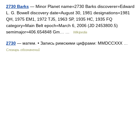
2730 Barks
— Minor Planet name=2730 Barks discoverer=Edward
L. G. Bowell discovery date=August 30, 1981 designations=1981
QH, 1975 EM1, 1972 TJ5, 1963 SP, 1935 HC, 1935 FQ
category=Main Belt epoch=March 6, 2006 (JD 2453800.5)
semimajor=406.654848 Gm… …
Wikipedia
2730
— матем. • Запись римскими цифрами: MMDCCXXX …
Словарь обозначений