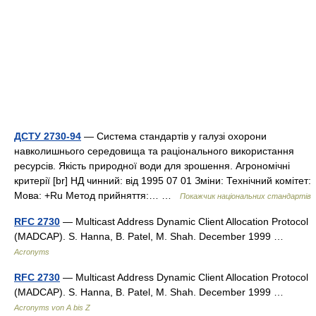
ДСТУ 2730-94
— Система стандартів у галузі охорони
навколишнього середовища та раціонального використання
ресурсів. Якість природної води для зрошення. Агрономічні
критерії [br] НД чинний: від 1995 07 01 Зміни: Технічний комітет:
Мова: +Ru Метод прийняття:… …
Покажчик національних стандартів
RFC 2730
— Multicast Address Dynamic Client Allocation Protocol
(MADCAP). S. Hanna, B. Patel, M. Shah. December 1999 …
Acronyms
RFC 2730
— Multicast Address Dynamic Client Allocation Protocol
(MADCAP). S. Hanna, B. Patel, M. Shah. December 1999 …
Acronyms von A bis Z